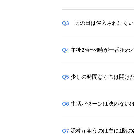
Q3
雨の日は侵入されにくい
Q4
午後2時〜4時が一番狙わ
Q5
少しの時間なら窓は開け
Q6
生活パターンは決めない
Q7
泥棒が狙うのは主に1階の