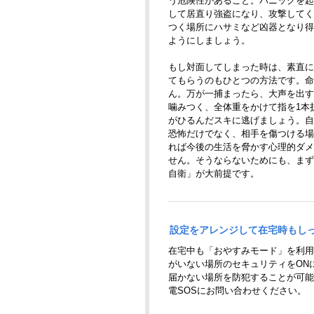
う危険性があること。パニックを起
して居直り強盗になり、攻撃してく
つく場所にハサミなど凶器となり得
ようにしましょう。
もし対面してしまった時は、素直に
てもらうのもひとつの方法です。命
ん。万が一捕まったら、大声を出す
噛みつく、全体重をかけて指を1本
がひるんだスキに逃げましょう。自
恐怖だけでなく、相手を傷つける場
れば今後の生活を脅かす心理的ダメ
せん。そうならないためにも、まず
自衛」が大前提です。
設定をアレンジして在宅時もし
在宅中も「おやすみモード」を利用
がいない場所のセキュリティをON
届かない場所を防犯することが可能
電SOSにお問い合わせください。