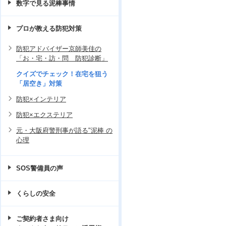
数字で見る泥棒事情
プロが教える防犯対策
防犯アドバイザー京師美佳の
「お・宅・訪・問 防犯診断」
クイズでチェック！在宅を狙う
「居空き」対策
防犯×インテリア
防犯×エクステリア
元・大阪府警刑事が語る"泥棒 の
心理
SOS警備員の声
くらしの安全
ご契約者さま向け