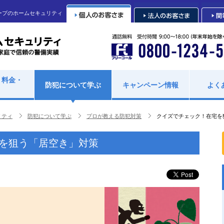
ープのホームセキュリティ
・料金・
防犯について学ぶ
キャンペーン情報
よく
リティ
防犯について学ぶ
プロが教える防犯対策
クイズでチェック！在宅を
を狙う「居空き」対策