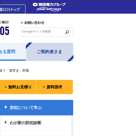
ある質問
ご契約者さま
狙う「居空き」対策
無料お見積り
資料請求
防犯について学ぶ
わが家の防犯診断