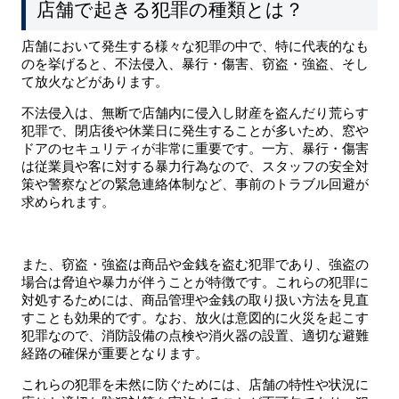
店舗で起きる犯罪の種類とは？
店舗において発生する様々な犯罪の中で、特に代表的なも
のを挙げると、不法侵入、暴行・傷害、窃盗・強盗、そし
て放火などがあります。
不法侵入は、無断で店舗内に侵入し財産を盗んだり荒らす
犯罪で、閉店後や休業日に発生することが多いため、窓や
ドアのセキュリティが非常に重要です。一方、暴行・傷害
は従業員や客に対する暴力行為なので、スタッフの安全対
策や警察などの緊急連絡体制など、事前のトラブル回避が
求められます。
また、窃盗・強盗は商品や金銭を盗む犯罪であり、強盗の
場合は脅迫や暴力が伴うことが特徴です。これらの犯罪に
対処するためには、商品管理や金銭の取り扱い方法を見直
すことも効果的です。なお、放火は意図的に火災を起こす
犯罪なので、消防設備の点検や消火器の設置、適切な避難
経路の確保が重要となります。
これらの犯罪を未然に防ぐためには、店舗の特性や状況に